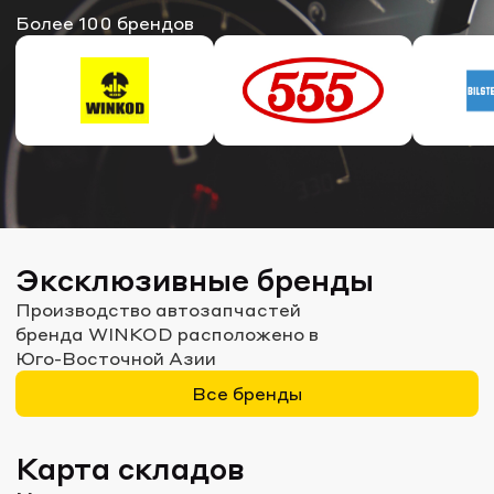
Более 100 брендов
Эксклюзивные бренды
WINKOD
Производство автозапчастей
Антифриз
WINKOD
бренда WINKOD расположено в
Юго-Восточной Азии
Надежная продукция
от -40°С до ±112°С
Все бренды
АВТОЗАПЧАСТИ
АНТИФРИЗ
Карта складов