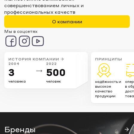
совершенствованием личных и
профессиональных качеств
О компании
Мы в соцсетях
ИСТОРИЯ КОМПАНИИ
ПРИНЦИПЫ
2004
2022
3
500
человека
человек
надёжность и
опер
высокое
в об
качество
дост
продукции
тов
Бренды